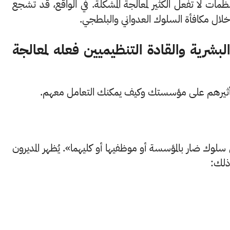
مات لا تفعل الكثير لمعالجة المشكلة. في الواقع، قد تشجع
ل مكافأة السلوك العدواني والبلطجي.
البشرية والقادة التنظيميين فعله لمعالجة
 وتأثيرهم على مؤسستك وكيف يمكنك التعامل معهم.
لوك ضار بالمؤسسة أو موظفيها أو كليهما». يُظهر المديرون
ذلك: