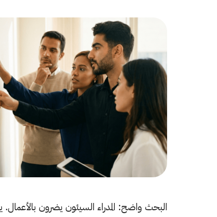
البحث واضح: المدراء السيئون يضرون بالأعمال. يم